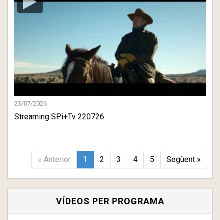
23/07/2026
Streaming SPi+Tv 220726
« Anterior
1
2
3
4
5
Següent »
VÍDEOS PER PROGRAMA