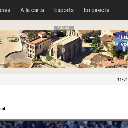
cies
A la carta
Esports
En directe
Publicitat
11/01
cal