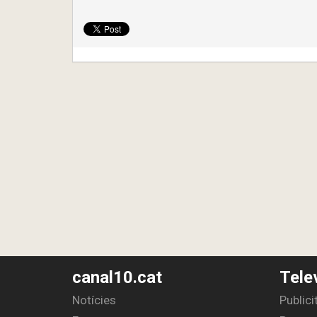
canal10.cat
Tele
Notícies
Publici