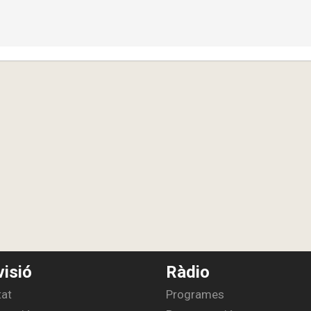
visió
Ràdio
tat
Programes