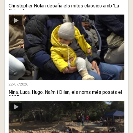
Christopher Nolan desafia els mites clàssics amb 'La
Odisea'
22/07/2026
Nina, Luca, Hugo, Naím i Dilan, els noms més posats el
2025 a ...