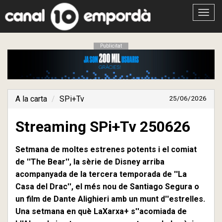
Obrir
menú
Publicitat
A la carta
SPi+Tv
25/06/2026
Streaming SPi+Tv 250626
Setmana de moltes estrenes potents i el comiat
de ''The Bear'', la sèrie de Disney arriba
acompanyada de la tercera temporada de ''La
Casa del Drac'', el més nou de Santiago Segura o
un film de Dante Alighieri amb un munt d''estrelles.
Una setmana en què LaXarxa+ s''acomiada de