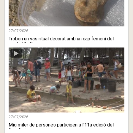
27/07/2026
Troben un vas ritual decorat amb un cap femení del
segle VI aC ...
27/07/2026
Mig miler de persones participen a l'11a edició del
Familiaria