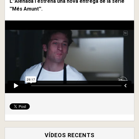
L''Alenada i estrena una nova entrega de la sèrie
''Més Amunt''.
VÍDEOS RECENTS