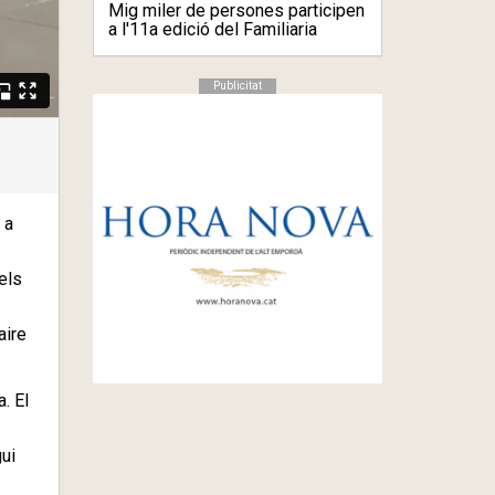
Mig miler de persones participen
a l'11a edició del Familiaria
Publicitat
 a
els
aire
a. El
gui