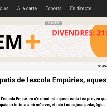
cies
A la carta
Esports
En directe
Publicitat
03/06
 patis de l'escola Empúries, aques
e l'escola Empúries s'executarà aquest estiu i es preveu que
espais exteriors amb més vegetació i nous jocs pedagògics.