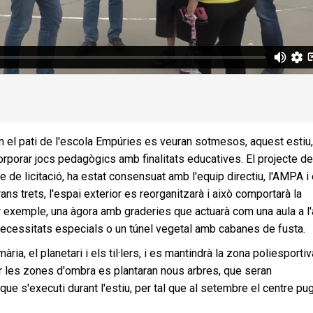
 el pati de l'escola Empúries es veuran sotmesos, aquest estiu,
orporar jocs pedagògics amb finalitats educatives. El projecte de
e de licitació, ha estat consensuat amb l'equip directiu, l'AMPA i 
ans trets, l'espai exterior es reorganitzarà i això comportarà la
r exemple, una àgora amb graderies que actuarà com una aula a l'
 necessitats especials o un túnel vegetal amb cabanes de fusta.
ària, el planetari i els til·lers, i es mantindrà la zona poliesportiv
ar les zones d'ombra es plantaran nous arbres, que seran
que s'executi durant l'estiu, per tal que al setembre el centre pu