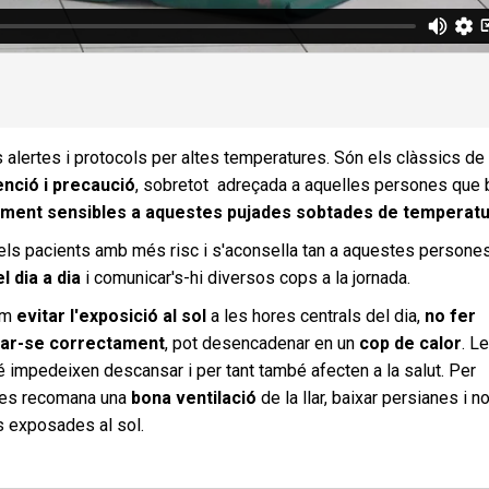
es alertes i protocols per altes temperatures. Són els clàssics de
enció i precaució
, sobretot adreçada a aquelles persones que 
ment sensibles a aquestes pujades sobtades de temperat
els pacients amb més risc i s'aconsella tan a aquestes person
 dia a dia
i comunicar's-hi diversos cops a la jornada.
com
evitar l'exposició al sol
a les hores centrals del dia,
no fer
tar-se correctament
, pot desencadenar en un
cop de calor
. L
 impedeixen descansar i per tant també afecten a la salut. Per
, es recomana una
bona ventilació
de la llar, baixar persianes i n
és exposades al sol.