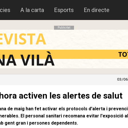
cies
A la carta
Esports
En directe
Publicitat
03/06
hora activen les alertes de salut
a de maig han fet activar els protocols d'alerta i prevenc
erables. El personal sanitari recomana evitar l'exposició al
amb gent gran i persones dependents.