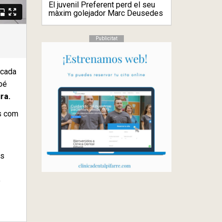
El juvenil Preferent perd el seu
màxim golejador Marc Deusedes
Publicitat
 cada
bé
ura.
es com
es
o