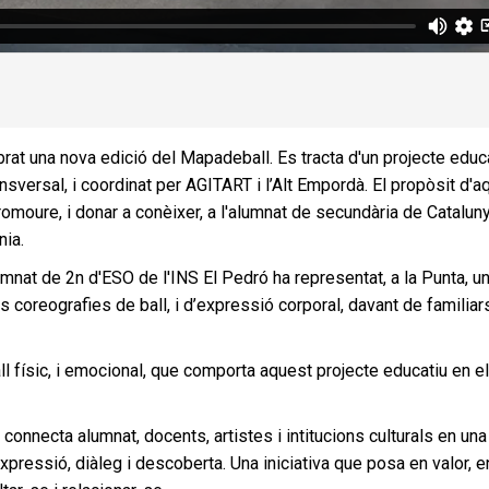
brat una nova edició del Mapadeball. Es tracta d'un projecte educ
ansversal, i coordinat per AGITART i l’Alt Empordà. El propòsit d'a
, promoure, i donar a conèixer, a l'alumnat de secundària de Cataluny
nia.
lumnat de 2n d'ESO de l'INS El Pedró ha representat, a la Punta, u
s coreografies de ball, i d’expressió corporal, davant de familiars
l físic, i emocional, que comporta aquest projecte educatiu en e
nnecta alumnat, docents, artistes i intitucions culturals en una
xpressió, diàleg i descoberta. Una iniciativa que posa en valor, e