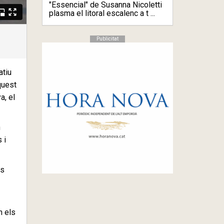
"Essencial" de Susanna Nicoletti
plasma el litoral escalenc a t ...
Publicitat
atiu
quest
a, el
n
 i
ls
n els