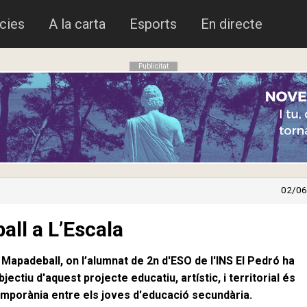
cies
A la carta
Esports
En directe
Publicitat
02/06
all a L’Escala
 Mapadeball, on l’alumnat de 2n d'ESO de l'INS El Pedró ha
ctiu d'aquest projecte educatiu, artístic, i territorial és
emporània entre els joves d'educació secundària.