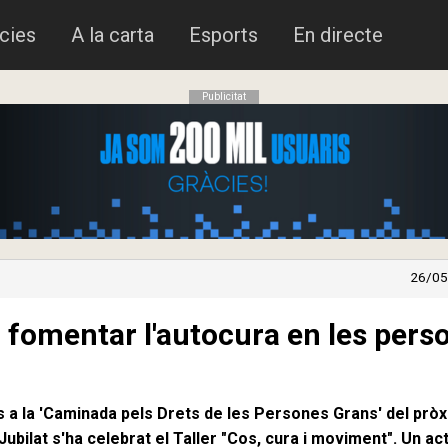
cies
A la carta
Esports
En directe
Publicitat
26/05
r fomentar l'autocura en les pers
s a la 'Caminada pels Drets de les Persones Grans' del prò
 Jubilat s'ha celebrat el Taller "Cos, cura i moviment". Un ac