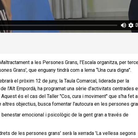
altractament a les Persones Grans, l'Escala organitza, per terce
sones Grans', que enguany tindrà com a lema “Una cura digna”.
arà el pròxim 12 de juny, la Taula Comarcal, liderada per la
e l'Alt Empordà, ha programat una sèrie d'activitats centrades e
0. Aquest és el cas del Taller "Cos, cura i moviment" que s'ha fet a
tre altres objectius, busca fomentar l'autocura en les persones gra
l benestar emocional i psicològic de la gent gran a través de
 drets de les persones grans' serà la xerrada 'La vellesa segons