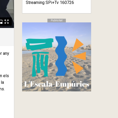
Streaming SPi+Tv 160726
Publicitat
r any
n els
 la
ns.