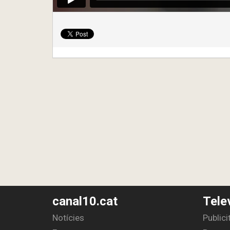
canal10.cat
Tele
Notícies
Publici