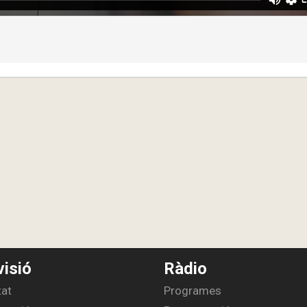
visió
Ràdio
tat
Programes