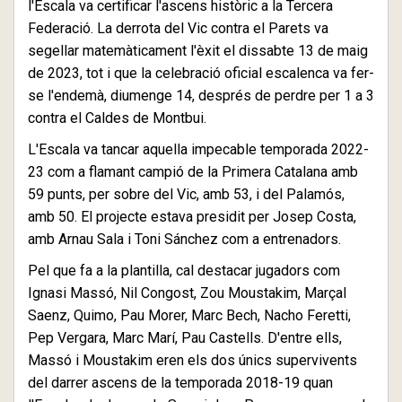
l'Escala va certificar l'ascens històric a la Tercera
Federació. La derrota del Vic contra el Parets va
segellar matemàticament l'èxit el dissabte 13 de maig
de 2023, tot i que la celebració oficial escalenca va fer-
se l'endemà, diumenge 14, després de perdre per 1 a 3
contra el Caldes de Montbui.
L'Escala va tancar aquella impecable temporada 2022-
23 com a flamant campió de la Primera Catalana amb
59 punts, per sobre del Vic, amb 53, i del Palamós,
amb 50. El projecte estava presidit per Josep Costa,
amb Arnau Sala i Toni Sánchez com a entrenadors.
Pel que fa a la plantilla, cal destacar jugadors com
Ignasi Massó, Nil Congost, Zou Moustakim, Marçal
Saenz, Quimo, Pau Morer, Marc Bech, Nacho Feretti,
Pep Vergara, Marc Marí, Pau Castells. D'entre ells,
Massó i Moustakim eren els dos únics supervivents
del darrer ascens de la temporada 2018-19 quan