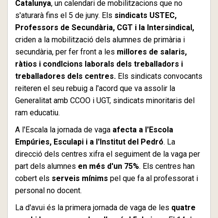
Catalunya
, un calendari de mobilitzacions que no
s'aturarà fins el 5 de juny. Els
sindicats USTEC,
Professors de Secundària, CGT i la Intersindical,
criden a la mobilització dels alumnes de primària i
secundària, per fer front a les
millores de salaris,
ràtios i condIcions laborals dels treballadors i
treballadores dels centres.
Els sindicats convocants
reiteren el seu rebuig a l'acord que va assolir la
Generalitat amb CCOO i UGT, sindicats minoritaris del
ram educatiu.
A l'Escala la jornada de vaga
afecta a l'Escola
Empúries, Esculapi i a l'Institut del Pedró
. La
direcció dels centres xifra el seguiment de la vaga per
part dels alumnes
en més d'un 75%
. Els centres han
cobert els
serveis mínims
pel que fa al professorat i
personal no docent.
La d'avui és la primera jornada de vaga de les
quatre