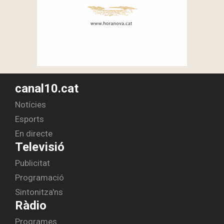
canal10.cat
Notícies
Esports
En directe
Televisió
Publicitat
Programació
Sintonitza'ns
Ràdio
Programes