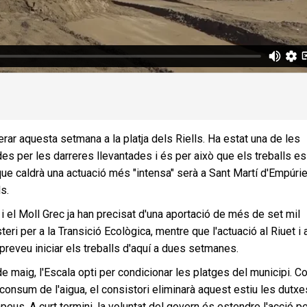
r aquesta setmana a la platja dels Riells. Ha estat una de les
des per les darreres llevantades i és per això que els treballs es
 que caldrà una actuació més "intensa" serà a Sant Martí d'Empúrie
s.
 i el Moll Grec ja han precisat d'una aportació de més de set mil
eri per a la Transició Ecològica, mentre que l'actuació al Riuet i 
 preveu iniciar els treballs d'aquí a dues setmanes.
 maig, l'Escala opti per condicionar les platges del municipi. C
consum de l'aigua, el consistori eliminarà aquest estiu les dutx
peus. A curt termini, la voluntat del govern és estendre l'acció pe