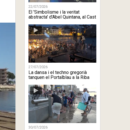
22/07/2026
El 'Simbolisme i la veritat
abstracta' d'Abel Quintana, al Cast
...
27/07/2026
La dansa i el techno gregorià
tanquen el Portalblau a la Riba
30/07/2026