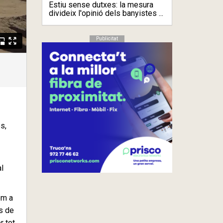
Estiu sense dutxes: la mesura
divideix l'opinió dels banyistes ...
Publicitat
s,
al
om a
es de
r tot