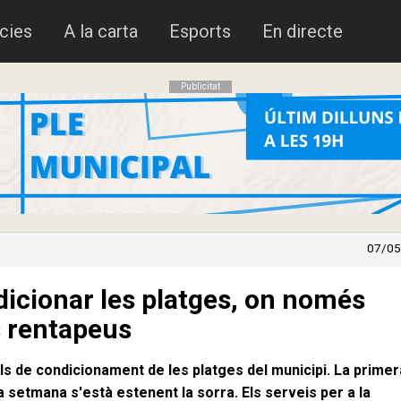
cies
A la carta
Esports
En directe
Publicitat
07/05
icionar les platges, on només
s rentapeus
alls de condicionament de les platges del municipi. La primer
a setmana s'està estenent la sorra. Els serveis per a la