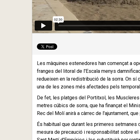
Les màquines estenedores han començat a opera
franges del litoral de l'Escala menys damnifica
redueixen en la redistribució de la sorra. On sí
una de les zones més afectades pels temporal
De fet, les platges del Portitxol, les Muscleres
metres cúbics de sorra, que ha finançat el Minist
Rec del Molí anirà a càrrec de l'ajuntament, que
És habitual que durant les primeres setmanes de
mesura de precaució i responsabilitat sobre el 
Sant Martí d'Empúries i les substituirà per renta