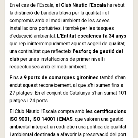
En el cas de l'Escala,
el Club Nàutic l'Escala
ha rebut
la distinció de bandera blava per la qualitat i el
compromís amb el medi ambient de les seves
instal·lacions portuàries, i també per les tasques
d'educació ambiental.
L'Entitat escalenca fa 34 anys
que rep ininterrompudament aquest segell de qualitat,
una continuïtat que reflecteix
l'esforç de gestió del
club
per unes instal·lacions de primer nivell i
respectuoses amb el medi ambient.
Fins a
9 ports de comarques gironines
també s'han
endut aquest reconeixement, al que s'hi sumen fins a
27 platges. En el conjunt de Catalunya s'han sumat 101
platges i 24 ports.
El Club Nàutic l'Escala compta amb
les certificacions
ISO 9001, ISO 14001 i EMAS
, que valoren una gestió
ambiental integral, un codi ètic i una política de qualitat
i ambiental destinada a afavorir la preservació del port