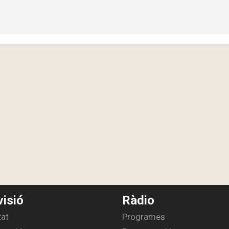
visió
Ràdio
tat
Programes