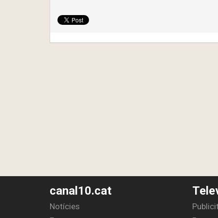
canal10.cat
Tele
Notícies
Publici