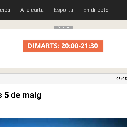
cies
A la carta
Esports
En directe
Publicitat
05/05
s 5 de maig