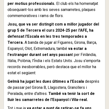
per motius professionals.
El club els ha homenatjat
obsequiant-los amb les seves samarretes, plaques
commemoratives i rams de flors.
Josu, que va ser distingit com a millor jugador del
grup 5 de Tercera el curs 2024-25 per l'AFE, ha
defensat l'Escala en les tres temporades a
Tercera.
A banda de jugar al Figueres, Girona, Barça,
Espanyol, Olot, Extremadura, també
va estar a
l'estranger durant set anys passan
t per Finlàndia,
Itàlia, Polònia, l'Índia i els Estats Units. Josu s'emporta
records inesborrables, però destaca que el millor ha
estat el següent:
Gelmà ha jugat les dues últimes a l'Escala
després
de passar pel Girona B, Llagostera, Granollers i
Peralada, entre d'altres.
També va tenir la sort de
lluir les samarretes de l'Espanyol i Vila-real.
Tot i que ja
va estar a punt de retirar-se fa uns