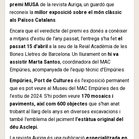
premi MUSA
de la revista Auriga, un guardó que
reconeix la
millor exposició sobre el món clàssic
als Països Catalans
.
Encara que el veredicte del premi es donés a conèixer
a mitjans d'estiu de l'any passat, l'entrega s'ha fet
el
passat 15 d'abril
a la seu de la Reial Acadèmia de les
Bones Lletres de Barcelona. Un lliurament on
hi va
assistir Marta Santos
, coordinadora del MAC
Empúries, acompanyada de l'equip tècnic d'Empúries.
Empúries, Port de Cultures
és l'exposició permanent
que es pot veure al Museu del MAC Empúries des de
l'estiu de 2024. S'hi poden veure
170 mosaics i
paviments, així com 600 objectes
que s'han anat
trobant al llarg dels anys en diverses excavacions i
també l'emblema del jaciment
l'estàtua original del
déu Asclepi.
La revista Auriga és una publicació
especialitzada en