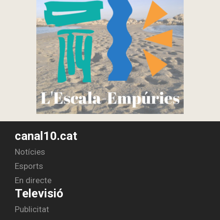
canal10.cat
Notícies
Esports
En directe
Televisió
Publicitat