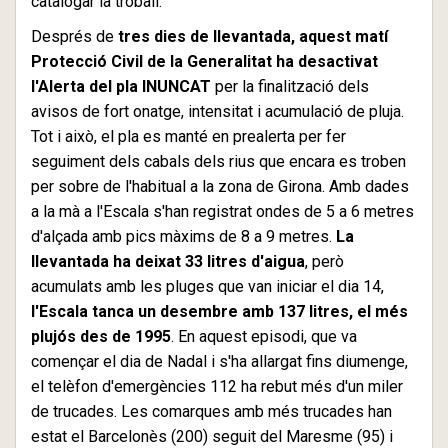
catalogar la troball.
Després de
tres dies de llevantada, aquest matí
Protecció Civil de la Generalitat ha desactivat
l'Alerta del pla INUNCAT
per la finalització dels
avisos de fort onatge, intensitat i acumulació de pluja.
Tot i això, el pla es manté en prealerta per fer
seguiment dels cabals dels rius que encara es troben
per sobre de l'habitual a la zona de Girona. Amb dades
a la mà a l'Escala s'han registrat ondes de 5 a 6 metres
d'alçada amb pics màxims de 8 a 9 metres.
La
llevantada ha deixat 33 litres d'aigua
, però
acumulats amb les pluges que van iniciar el dia 14,
l'Escala tanca un desembre amb 137 litres, el més
plujós des de 1995
. En aquest episodi, que va
començar el dia de Nadal i s'ha allargat fins diumenge,
el telèfon d'emergències 112 ha rebut més d'un miler
de trucades. Les comarques amb més trucades han
estat el Barcelonès (200) seguit del Maresme (95) i