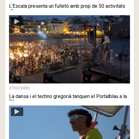
L'Escala presenta un fulletó amb prop de 50 activitats
d'oci p ...
27/07/2026
La dansa i el techno gregorià tanquen el Portalblau a la
Riba