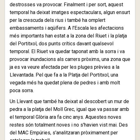
destrosses va provocar. Finalment i per sort,
aquest
temporal ha deixat imatges espectaculars, algun ensurt
per la crescuda dels rius i també ha omplert
embassaments i aqüífers. A l'Escala les afectacions
més importants han estat a la zona del Riuet i la platja
del Portitxol, dos punts crítics davant qualsevol
temporal. El Riuet va quedar taponat amb la sorra i va
provocar inundacions als carrers pròxims, una zona que
ja es va veure afectada per les pluges prèvies a la
Llevantada. Pel que fa a la Platja del Portitxol, una
vegada més ha quedat plena de pedres i amb molt
poca sorra.
Un Llevant que també ha deixat al descobert un mur de
pedra a la platja del Moll Grec, igual que va passar amb
el temporal Glòria ara fa cinc anys. Aquestes noves
restes són totalment noves i no s'havien vist mai. Des
del MAC Empúries, s'analitzaran pròximament per