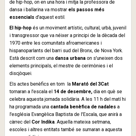
de hip-hop, on en una hora i mitja la professora de
dansa i ballarina va mostrar
els passos més
essencials
d'aquest estil.
El hip-hop
és un moviment artístic, cultural, urbà, juvenil
i transgressor que va néixer a principi de la dècada del
1970 entre les comunitats afroamericanes i
hispanoparlants del barri sud del Bronx, de Nova York.
Està descrit com una
dansa urbana
on s'uneixen dos
elements principals, el mestre de cerimònies i el
discjòquei.
Els actes benèfics en torn la
Marató del 3Cat
tornaran a l'escala el
14 de desembre,
dia en què se
celebra aquesta jornada solidària. A les 11 h del matí hi
ha programada una
cantada benèfica de nadales
a
l'església Evangèlica Baptista de l'Escala, que anirà a
càrrec del
Cor Indika
. Aquella mateixa setmana,
escoles i altres entitats també se sumaran a aquesta