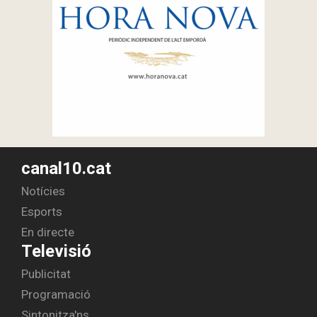
canal10.cat
Notícies
Esports
En directe
Televisió
Publicitat
Programació
Sintonitza'ns