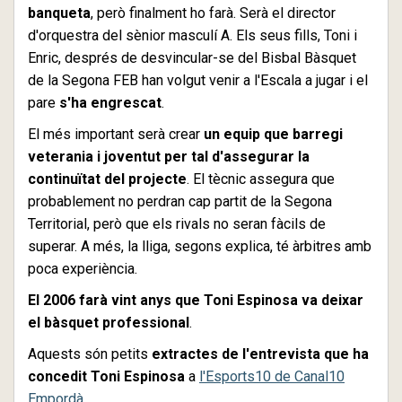
banqueta
, però finalment ho farà. Serà el director
d'orquestra del sènior masculí A. Els seus fills, Toni i
Enric, després de desvincular-se del Bisbal Bàsquet
de la Segona FEB han volgut venir a l'Escala a jugar i el
pare
s'ha engrescat
.
El més important serà crear
un equip que barregi
veterania i joventut per tal d'assegurar la
continuïtat del projecte
. El tècnic assegura que
probablement no perdran cap partit de la Segona
Territorial, però que els rivals no seran fàcils de
superar. A més, la lliga, segons explica, té àrbitres amb
poca experiència.
El 2006 farà vint anys que Toni Espinosa va deixar
el bàsquet professional
.
Aquests són petits
extractes de l'entrevista que ha
concedit Toni Espinosa
a
l'Esports10 de Canal10
Empordà
.