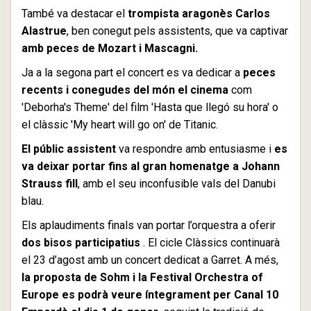
També va destacar el
trompista aragonès Carlos
Alastrue
, ben conegut pels assistents, que va captivar
amb peces de Mozart i Mascagni.
Ja a la segona part el concert es va dedicar a
peces
recents i conegudes del món el cinema
com
'Deborha's Theme' del film 'Hasta que llegó su hora' o
el clàssic 'My heart will go on' de Titanic.
El públic assistent
va respondre amb entusiasme i
es
va deixar portar fins al gran homenatge a Johann
Strauss fill
, amb el seu inconfusible vals del Danubi
blau.
Els aplaudiments finals van portar l’orquestra a oferir
dos bisos participatius
. El cicle Clàssics continuarà
el 23 d’agost amb un concert dedicat a Garret. A més,
la proposta de Sohm i la Festival Orchestra of
Europe es podrà veure íntegrament per Canal 10