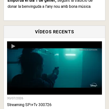
Empordà el dia 1 de gener,
seguint la tradició de
donar la benvinguda a l’any nou amb bona música.
VÍDEOS RECENTS
30/07/2026
Streaming SPi+Tv 300726