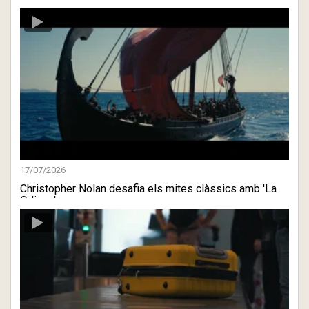
17/07/2026
Christopher Nolan desafia els mites clàssics amb 'La
Odisea'