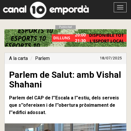
Obrir
menú
Publicitat
A la carta
Parlem
18/07/2025
Parlem de Salut: amb Vishal
Shahani
Parlem del CAP de l''Escala a l''estiu, dels serveis
que s''ofereixen i de l''obertura pròximament de
l''edifici adossat.