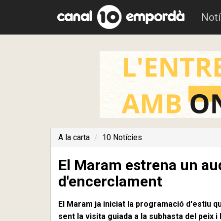
Notí
A la carta
10 Notícies
El Maram estrena un aud
d'encerclament
El Maram ja iniciat la programació d'estiu q
sent la visita guiada a la subhasta del peix