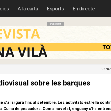
cies
A la carta
Esports
En directe
Publicitat
08/07
iovisual sobre les barques
ue s'allargarà fins al setembre. Les activitats estrella cont
 i la Cuina de pescadors. Com a novetat, enguany s'ha entren