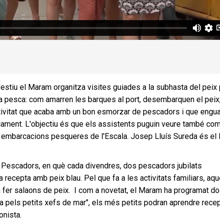
d'estiu el Maram organitza visites guiades a la subhasta del peix
de la pesca: com amarren les barques al port, desembarquen el peix
a activitat que acaba amb un bon esmorzar de pescadors i que engu
lament. L'objectiu és que els assistents puguin veure també co
s embarcacions pesqueres de l'Escala. Josep Lluís Sureda és el 
.
a de Pescadors, en què cada divendres, dos pescadors jubilats
 recepta amb peix blau. Pel que fa a les activitats familiars, aq
e a fer salaons de peix. I com a novetat, el Maram ha programat d
na pels petits xefs de mar", els més petits podran aprendre rece
onista.