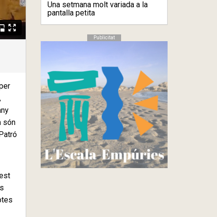
Una setmana molt variada a la
pantalla petita
Publicitat
 per
,
any
m són
Patró
uest
os
ptes