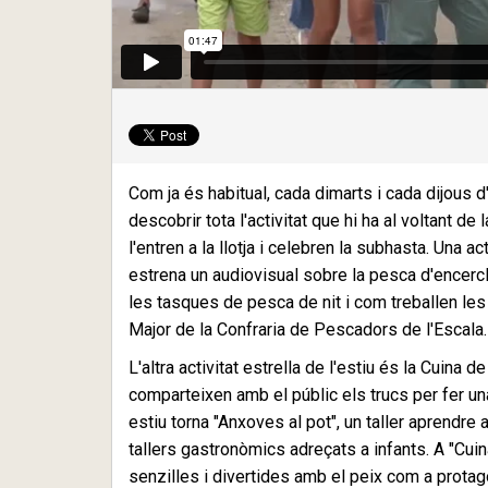
Com ja és habitual, cada dimarts i cada dijous 
descobrir tota l'activitat que hi ha al voltant 
l'entren a la llotja i celebren la subhasta. Un
estrena un audiovisual sobre la pesca d'encerc
les tasques de pesca de nit i com treballen le
Major de la Confraria de Pescadors de l'Escala
L'altra activitat estrella de l'estiu és la Cuin
comparteixen amb el públic els trucs per fer una
estiu torna "Anxoves al pot", un taller aprendr
tallers gastronòmics adreçats a infants. A "Cui
senzilles i divertides amb el peix com a protag