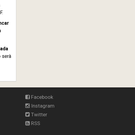
a
F.
ncar
a
rada
o serà
Facebook
Instagram
Twitter
RSS