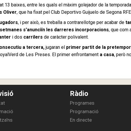
iat 13 baixes, entre les quals el màxim golejador de la temporad
s Oliver
, que ha fixat pel Club Deportivo Guijuelo de Segona RFE
jugadors
, i per això, es treballa a contrarellotge per acabar de
ta
 setmanes s'anunciïn les darreres incorporacions
, que com 
anter
i dos
carrilers
de caràcter polivalent.
onsecutiu a tercera,
jugaran el
primer partit de la pretempo
oyalVerd de Les Preses. El primer enfrontament
a casa
, però n
visió
Ràdio
tat
Programes
mació
Programació
tza'ns
En directe