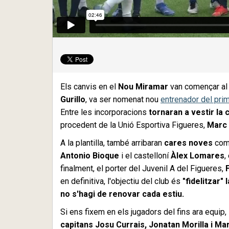
Els canvis en el
Nou Miramar
van començar al m
Gurillo
, va ser nomenat nou
entrenador del pri
Entre les incorporacions
tornaran a vestir la
procedent de la Unió Esportiva Figueres,
Marc 
A la plantilla, també arribaran
cares noves
com
Antonio Bioque
i el castelloní
Àlex Lomares
,
finalment, el porter del Juvenil A del Figueres,
en definitiva, l'objectiu del club és
"fidelitzar" l
no s'hagi de renovar cada estiu.
Si ens fixem en els jugadors del fins ara equip,
capitans Josu Currais, Jonatan Morilla i M