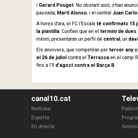
i
Gerard Pouget
. No obstant això, s'han anunc
passada,
Martí Alonso
, i el central
Juan Carlo
A hores d'ara, el FC l'Escala
té confirmats 15 
la plantilla
. Confien que en el
termini de dues
mínim, presentaran un perfil de
central
, un
dav
Els anxovers, que competiran per
tercer any c
el 26 de juliol
contra el
Terrassa
en el camp R
fins a l'
1 d'agost contra el Barça B.
canal10.cat
Tele
Notícies
Publici
Esports
Progra
En directe
Sintoni