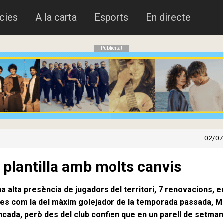
cies
A la carta
Esports
En directe
Publicitat
02/07
a plantilla amb molts canvis
a alta presència de jugadors del territori, 7 renovacions, e
aixes com la del màxim golejador de la temporada passada, M
tancada, però des del club confien que en un parell de setma