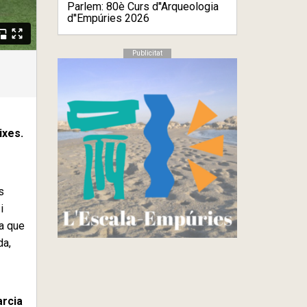
Parlem: 80è Curs d''Arqueologia
d''Empúries 2026
Publicitat
ixes.
s
o
i
ja que
da,
rcia