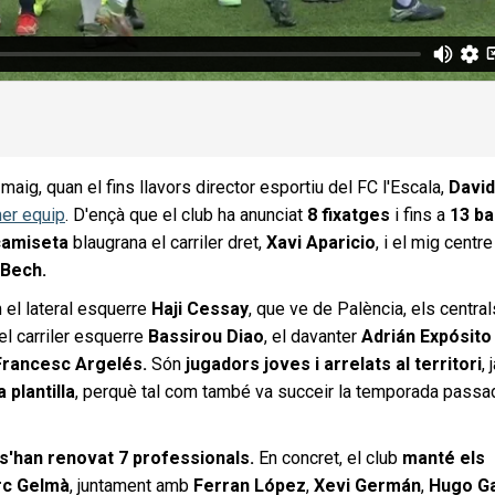
aig, quan el fins llavors director esportiu del FC l'Escala,
David
mer equip
. D'ençà que el club ha anunciat
8 fixatges
i fins a
13 ba
 camiseta
blaugrana el carriler dret,
Xavi Aparicio
, i el mig centre
Bech.
 el lateral esquerre
Haji Cessay
, que ve de Palència, els central
 el carriler esquerre
Bassirou Diao
, el davanter
Adrián Expósit
Francesc Argelés.
Són
jugadors joves i arrelats al territori
, 
a plantilla
, perquè tal com també va succeir la temporada passa
s'han renovat 7 professionals.
En concret, el club
manté els
arc Gelmà
, juntament amb
Ferran López
,
Xevi Germán
,
Hugo Ga