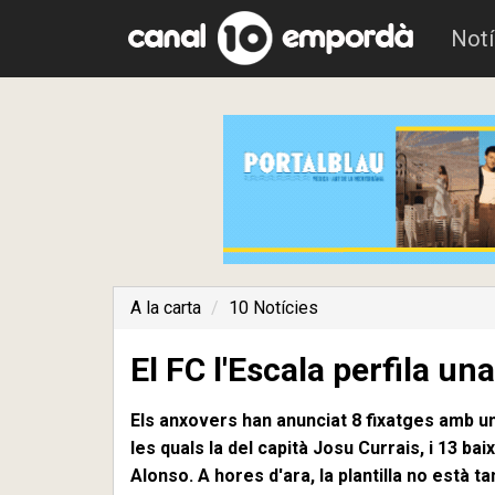
Notí
A la carta
10 Notícies
El FC l'Escala perfila un
Els anxovers han anunciat 8 fixatges amb un
les quals la del capità Josu Currais, i 13 b
Alonso. A hores d'ara, la plantilla no està 