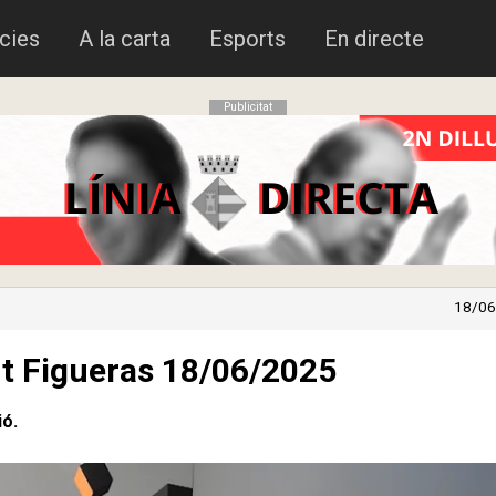
cies
A la carta
Esports
En directe
Publicitat
18/06
ert Figueras 18/06/2025
ió.