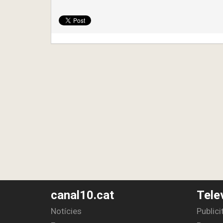
canal10.cat
Tele
Notícies
Publici