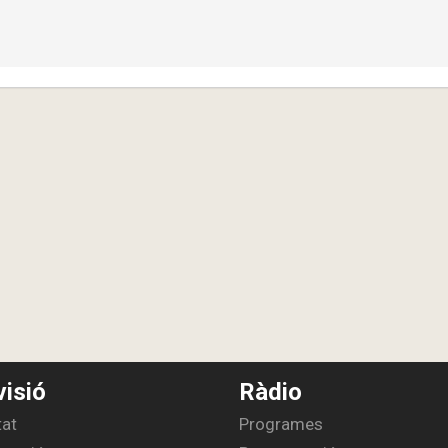
visió
Ràdio
tat
Programes