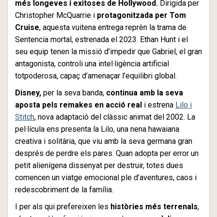
més longeves i exitoses de Hollywood.
Dirigida per
Christopher McQuarrie i
protagonitzada per Tom
Cruise
, aquesta vuitena entrega reprèn la trama de
Sentencia mortal, estrenada el 2023. Ethan Hunt i el
seu equip tenen la missió d’impedir que Gabriel, el gran
antagonista, controli una intel·ligència artificial
totpoderosa, capaç d’amenaçar l’equilibri global.
Disney,
per la seva banda,
continua amb la seva
aposta pels remakes en acció real
i estrena
Lilo i
Stitch
, nova adaptació del clàssic animat del 2002. La
pel·lícula ens presenta la Lilo, una nena hawaiana
creativa i solitària, que viu amb la seva germana gran
després de perdre els pares. Quan adopta per error un
petit alienígena dissenyat per destruir, totes dues
comencen un viatge emocional ple d’aventures, caos i
redescobriment de la família.
I per als qui prefereixen les
històries més terrenals
,