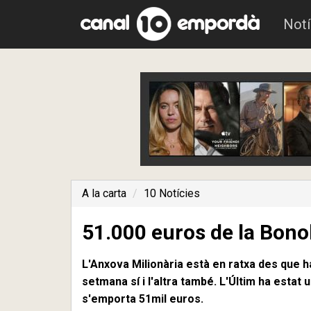
Notí
A la carta
10 Notícies
51.000 euros de la Bonol
L'Anxova Milionària està en ratxa des que 
setmana sí i l'altra també. L'Últim ha estat
s'emporta 51mil euros.