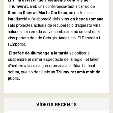
El vi ha estat un dels elements centrals del
Triumvirat,
amb una conferència-tast a càrrec de
Romina Ribera i Marta Cortizas
, on es feia una
introducció a l'elaboració dels
vins en època romana
i als projectes actuals de recuperació d'aquests vins
naturals. La xerrada es va combinar amb un tast de 4
vins portats des de Geòrgia, Andalusia, El Penedès i
l'Empordà.
El
xàfec de diumenge a la tarda
va obligar a
suspendre el darrer espectacle de la legió i el taller
d'herbes a la cuina grecoromana a la Riba. Un final
sobtat, que no desllueix un
Triumvirat amb molt de
públic.
VÍDEOS RECENTS