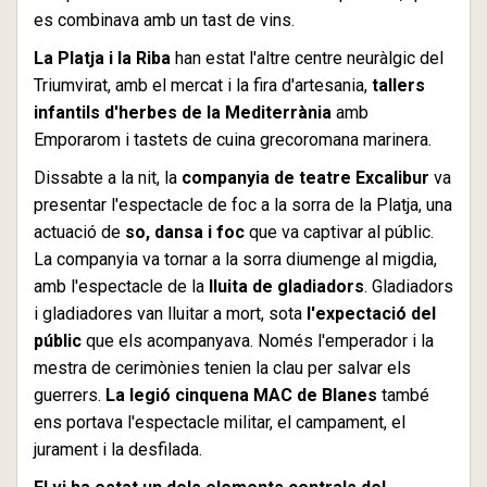
es combinava amb un tast de vins.
La Platja i la Riba
han estat l'altre centre neuràlgic del
Triumvirat, amb el mercat i la fira d'artesania,
tallers
infantils d'herbes de la Mediterrània
amb
Emporarom i tastets de cuina grecoromana marinera.
Dissabte a la nit, la
companyia de teatre Excalibur
va
presentar l'espectacle de foc a la sorra de la Platja, una
actuació de
so, dansa i foc
que va captivar al públic.
La companyia va tornar a la sorra diumenge al migdia,
amb l'espectacle de la
lluita de gladiadors
. Gladiadors
i gladiadores van lluitar a mort, sota
l'expectació del
públic
que els acompanyava. Només l'emperador i la
mestra de cerimònies tenien la clau per salvar els
guerrers.
La legió cinquena MAC de Blanes
també
ens portava l'espectacle militar, el campament, el
jurament i la desfilada.