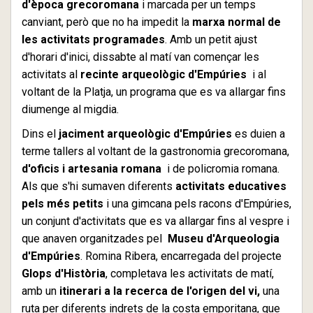
d'època grecoromana
i marcada per un temps
canviant, però que no ha impedit la
marxa normal de
les activitats programades
. Amb un petit ajust
d'horari d'inici, dissabte al matí van començar les
activitats al
recinte arqueològic d'Empúries
i al
voltant de la Platja, un programa que es va allargar fins
diumenge al migdia.
Dins el
jaciment arqueològic d'Empúries
es duien a
terme tallers al voltant de la gastronomia grecoromana,
d'oficis i artesania romana
i de policromia romana.
Als que s'hi sumaven diferents
activitats educatives
pels més petits
i una gimcana pels racons d'Empúries,
un conjunt d'activitats que es va allargar fins al vespre i
que anaven organitzades pel
Museu d'Arqueologia
d'Empúries
. Romina Ribera, encarregada del projecte
Glops d'Història
, completava les activitats de matí,
amb un
itinerari a la recerca de l'origen del vi,
una
ruta per diferents indrets de la costa emporitana, que