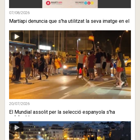
07/08/2026
Martíapi denuncia que s'ha utilitzat la seva imatge en el
cas ...
20/07/2026
El Mundial assolit per la selecció espanyola s'ha
celebrat tam ...