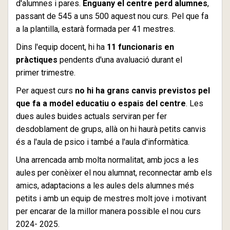
d'alumnes i pares.
Enguany el centre perd alumnes
,
passant de 545 a uns 500 aquest nou curs. Pel que fa
a la plantilla, estarà formada per 41 mestres.
Dins l'equip docent, hi ha
11 funcionaris en
pràctiques
pendents d'una avaluació durant el
primer trimestre.
Per aquest curs
no hi ha grans canvis previstos pel
que fa a model educatiu o espais del centre
. Les
dues aules buides actuals serviran per fer
desdoblament de grups, allà on hi haurà petits canvis
és a l'aula de psico i també a l'aula d'informàtica.
Una arrencada amb molta normalitat, amb jocs a les
aules per conèixer el nou alumnat, reconnectar amb els
amics, adaptacions a les aules dels alumnes més
petits i amb un equip de mestres molt jove i motivant
per encarar de la millor manera possible el nou curs
2024- 2025.