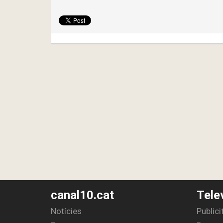
canal10.cat
Tele
Notícies
Publici