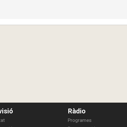
visió
Ràdio
tat
Programes