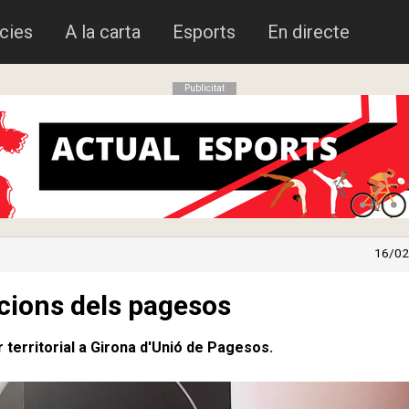
cies
A la carta
Esports
En directe
Publicitat
16/02
acions dels pagesos
territorial a Girona d'Unió de Pagesos.