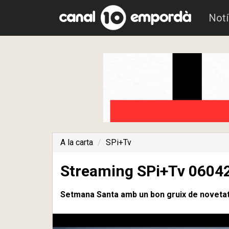
Notí
A la carta
SPi+Tv
Streaming SPi+Tv 0604
Setmana Santa amb un bon gruix de novetat