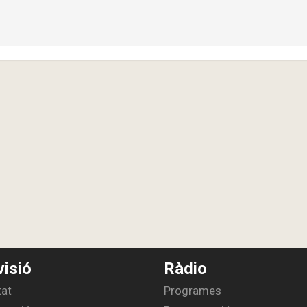
visió
Ràdio
tat
Programes