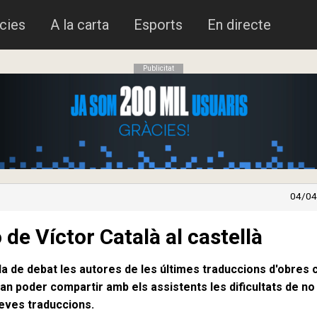
cies
A la carta
Esports
En directe
Publicitat
04/04
 de Víctor Català al castellà
la de debat les autores de les últimes traduccions d'obres
e van poder compartir amb els assistents les dificultats de no 
 seves traduccions.