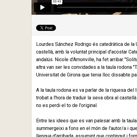
Lourdes Sánchez Rodrigo és catedràtica de la U
castellà, amb la voluntat principal d'acostar Cat
andalús. Nicole d'Amonville, ha fet arribar "Soli
altra van ser les convidades a la taula rodona "
Universitat de Girona que tenia lloc dissabte pass
A la taula rodona es va parlar de la riquesa del 
trobat a l'hora de traduir la seva obra al castel
no es perdi el to de l'original.
Entre les idees que es van palesar amb la taula
summergeixi a fons en el món de l'autor/a i que 
llengua d'arribada, assumint que contingut i for