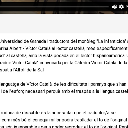
niversidad de Granada i traductora del monòleg "La Infanticida" 
erina Albert - Víctor Català al lector castellà, més específicament
tud" al castellà, amb la vista posada en el lector hispanoamericà. 
Traduir Víctor Català" convocada per la Càtedra Víctor Català de la
at a l'Alfolí de la Sal.
llenguatge de Víctor Català, de les dificultats i paranys que s'han
là i de l'esforç necessari perquè amb el traspàs a la llengua caste
 rodona de dissabte és la necessitat que el traductor/a se
com més bé el conegui millor podrà traslladar el to de l'original 
ma són inseparables per a poder reproduir el to de l'original. Rep