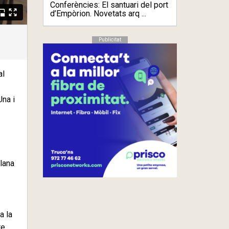
Conferències: El santuari del port
d’Empòrion. Novetats arq ...
Publicitat
al
Una i
llana
a la
te