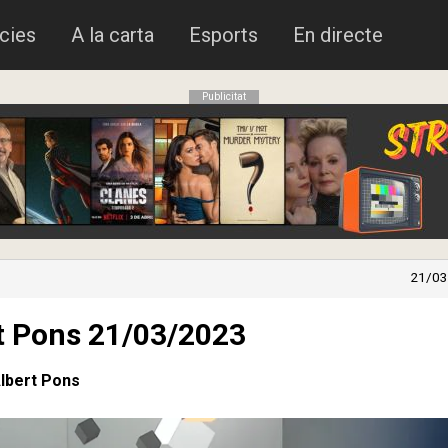
cies
A la carta
Esports
En directe
Publicitat
21/03
rt Pons 21/03/2023
Albert Pons