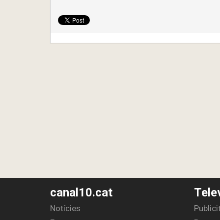
canal10.cat
Tele
Notícies
Publici