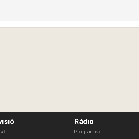
visió
Ràdio
tat
Programes