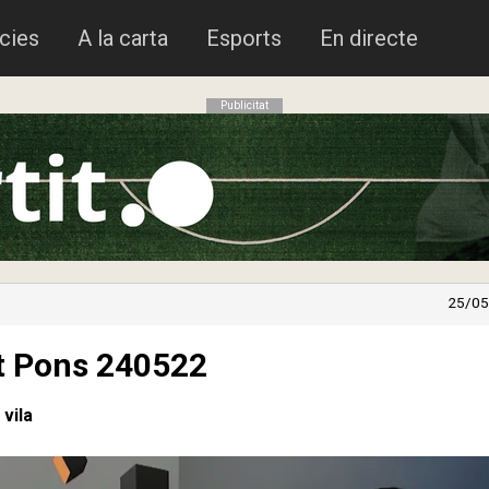
cies
A la carta
Esports
En directe
Publicitat
25/05
rt Pons 240522
 vila