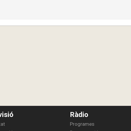
visió
Ràdio
tat
Programes