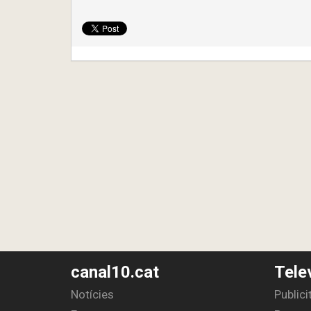
canal10.cat
Tele
Notícies
Publici