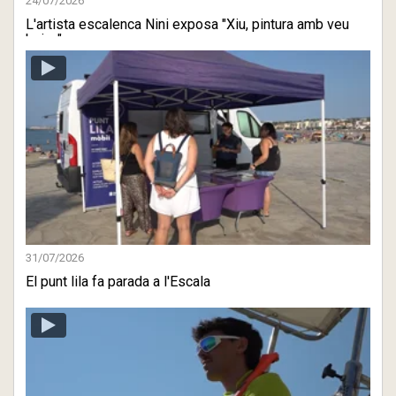
24/07/2026
L'artista escalenca Nini exposa "Xiu, pintura amb veu
baixa" a ...
31/07/2026
El punt lila fa parada a l'Escala