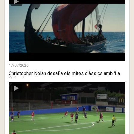
17/07/2026
Christopher Nolan desafia els mites clàssics amb 'La
Odisea'