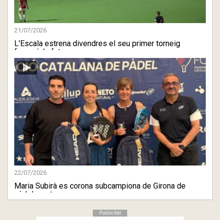
21/07/2026
L'Escala estrena divendres el seu primer torneig
femení de fut ...
22/07/2026
Maria Subirà es corona subcampiona de Girona de
pàdel mentre ...
Publicitat