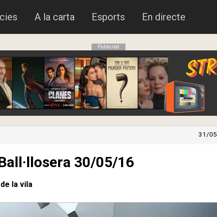
cies
A la carta
Esports
En directe
Publicitat
31/05
Ball·llosera 30/05/16
de la vila