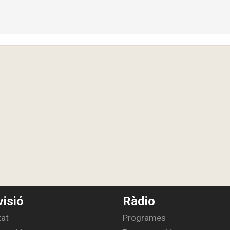
visió
Ràdio
tat
Programes