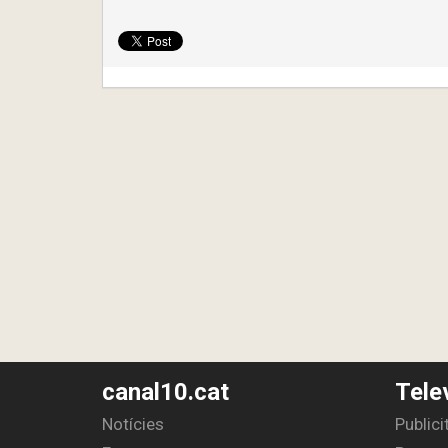
canal10.cat
Tele
Notícies
Publici