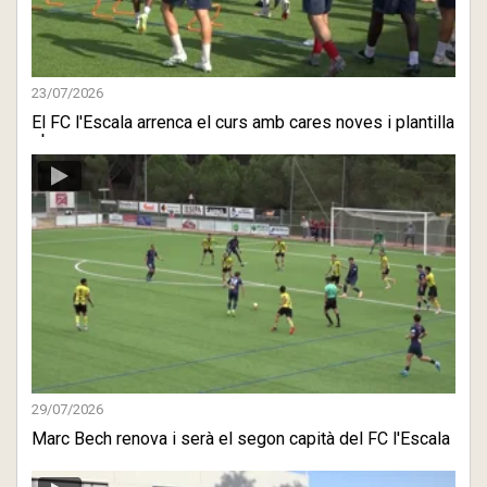
23/07/2026
El FC l'Escala arrenca el curs amb cares noves i plantilla
ober ...
29/07/2026
Marc Bech renova i serà el segon capità del FC l'Escala