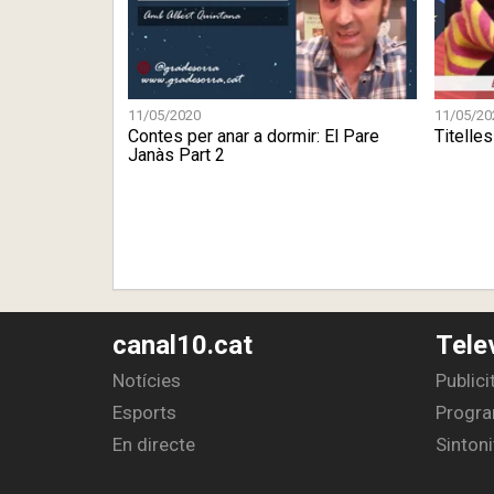
11/05/2020
11/05/20
Contes per anar a dormir: El Pare
Titelles
Janàs Part 2
canal10.cat
Tele
Notícies
Publici
Esports
Progra
En directe
Sintoni