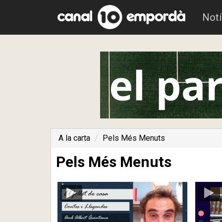
Notí
A la carta
Pels Més Menuts
Pels Més Menuts