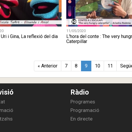
20
11/05/2020
 Uri i Gina, La reflexió del dia
L'hora del conte : The very hung
Caterpillar
« Anterior
7
8
9
10
11
Següe
visió
Ràdio
tat
Programes
mació
Programació
tza'ns
En directe