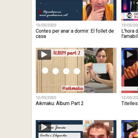
13/05/2020
13/05/20
Contes per anar a dormir: El follet de
L'hora d
casa
l'amabil
12/05/2020
12/05/20
Aikmaku: Àlbum Part 2
Titelles