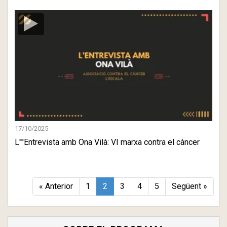
17/10/2025
L''''Entrevista amb Ona Vilà: VI marxa contra el càncer
« Anterior
1
2
3
4
5
Següent »