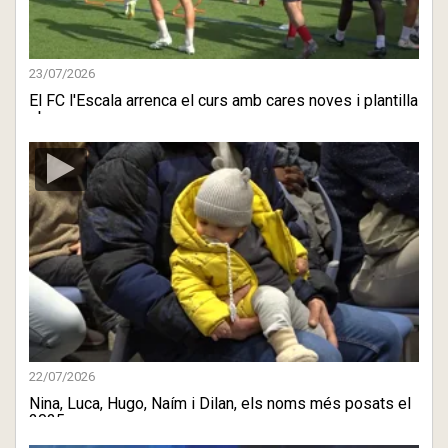
23/07/2026
El FC l'Escala arrenca el curs amb cares noves i plantilla
ober ...
22/07/2026
Nina, Luca, Hugo, Naím i Dilan, els noms més posats el
2025 a ...