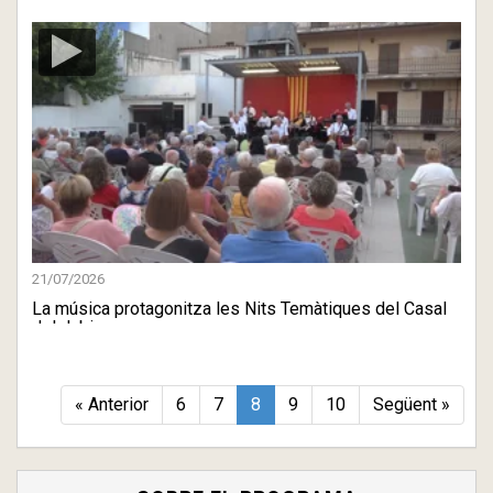
21/07/2026
La música protagonitza les Nits Temàtiques del Casal
del Jubi ...
« Anterior
6
7
8
9
10
Següent »