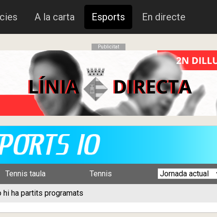
cies
A la carta
Esports
En directe
Publicitat
Tennis taula
Tennis
 hi ha partits programats