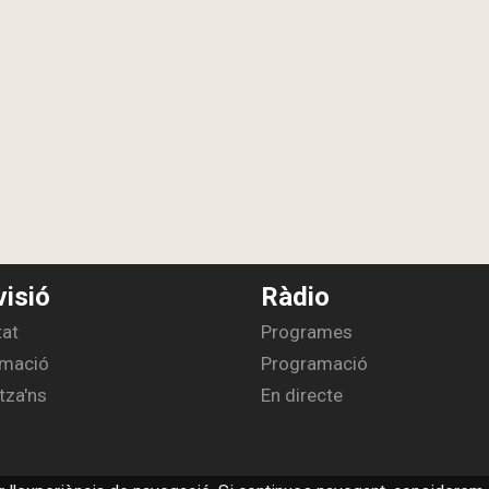
visió
Ràdio
tat
Programes
mació
Programació
tza'ns
En directe